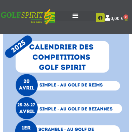
0
0,00
€