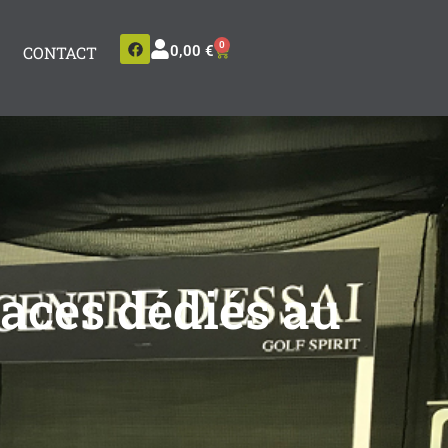
0
CONTACT
0,00
€
paces dédiés au